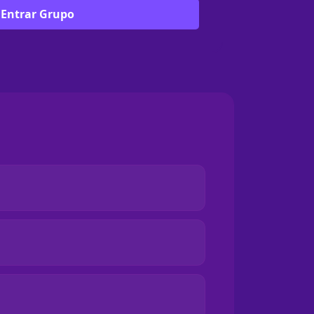
Entrar Grupo