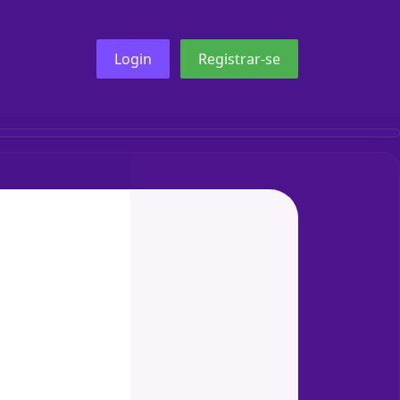
Login
Registrar-se