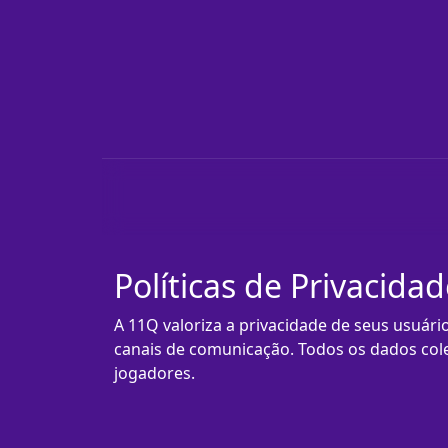
Políticas de Privacida
A 11Q valoriza a privacidade de seus usuár
canais de comunicação. Todos os dados cole
jogadores.